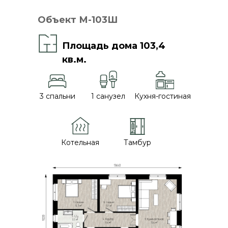
Объект М-103Ш
Площадь дома 103,4
кв.м.
ОТКРОЙТЕ ДЛЯ
3 спальни
1 санузел
Кухня-гостиная
СЕБЯ МЕСТО, ГДЕ
ЖИЗНЬ ТЕЧЁТ В
Котельная
Тамбур
СВОЁМ РИТМЕ
Посмотрите короткое видео и
почувствуйте атмосферу этого
места.