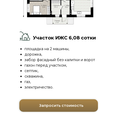
Участок ИЖС 6,08 сотки
площадка на 2 машины,
дорожка,
Здесь утро начинается со звуков
забор фасадный без калитки и ворот
газон перед участком,
леса, а вечер — с прогулки.
септик,
Здесь дети играют на свежем
скважина,
воздухе, а родители находят
газ,
спокойствие.
электричество.
«Ханская Усадьба» —
инновационный посёлок
Запросить стоимость
курортного типа в Зеленодольском